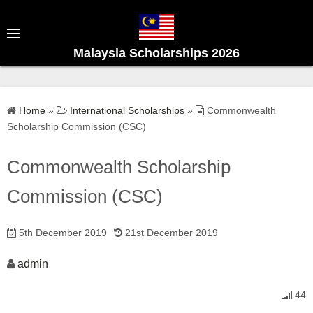
S
k
i
Malaysia Scholarships 2026
p
t
o
Home
»
International Scholarships
»
Commonwealth
c
Scholarship Commission (CSC)
o
n
Commonwealth Scholarship
t
e
Commission (CSC)
n
t
5th December 2019
21st December 2019
admin
44