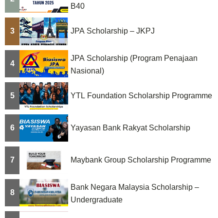
B40
3
JPA Scholarship – JKPJ
JPA Scholarship (Program Penajaan
4
Nasional)
5
YTL Foundation Scholarship Programme
6
Yayasan Bank Rakyat Scholarship
7
Maybank Group Scholarship Programme
Bank Negara Malaysia Scholarship –
8
Undergraduate