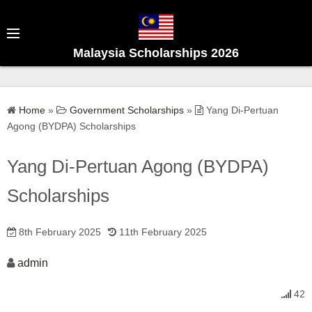
S
k
i
Malaysia Scholarships 2026
p
t
o
Home
»
Government Scholarships
»
Yang Di-Pertuan
c
Agong (BYDPA) Scholarships
o
n
Yang Di-Pertuan Agong (BYDPA)
t
e
Scholarships
n
t
8th February 2025
11th February 2025
admin
42